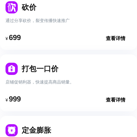
砍价
通过分享砍价，裂变传播快速推广
699
查看详情
¥
打包一口价
店铺促销利器，快速提高商品销量。
999
查看详情
¥
定金膨胀