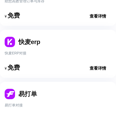
助您高效管理订单与库存
免费
查看详情
¥
快麦erp
快麦ERP对接
免费
查看详情
¥
易打单
易打单对接