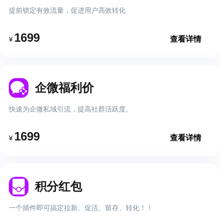
提前锁定有效流量，促进用户高效转化
1699
查看详情
¥
企微福利价
快速为企微私域引流，提高社群活跃度。
1699
查看详情
¥
积分红包
一个插件即可搞定拉新、促活、留存、转化！！