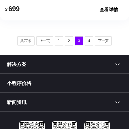
699
查看详情
¥
共77条
上一页
1
2
3
4
下一页
解决方案
小程序价格
新闻资讯