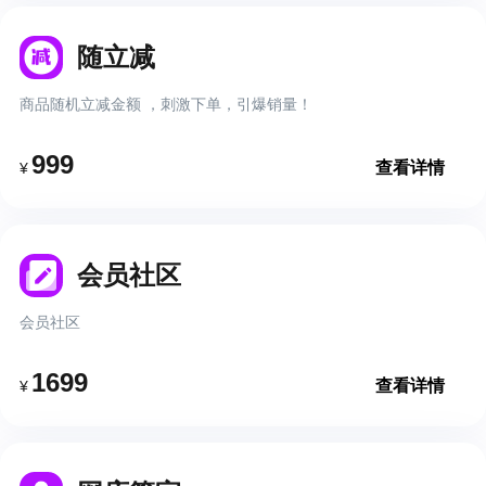
随立减
商品随机立减金额 ，刺激下单，引爆销量！
999
查看详情
¥
会员社区
会员社区
1699
查看详情
¥