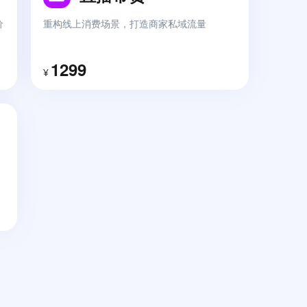
打造一站式同城配送+同城跑腿系统
价
重构线上消费场景，打造商家私域流量
生鲜收银系统
1299
¥
生鲜超市收银系统