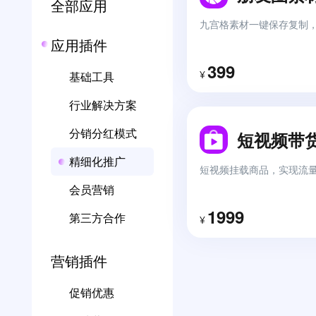
全部应用
生鲜水果、商超零售线下收银软件
在线客服
九宫格素材一键保存复制
应用插件
个性化品牌
商品导入
399
¥
让您的店铺更具备个性特色
基础工具
行业解决方案
门店收银系统
分销分红模式
短视频带
实体线下门店收银系统
精细化推广
短视频挂载商品，实现流
会员营销
个性化解决方案
1999
第三方合作
¥
终端APP
营销插件
先进的架构，让您的业务如虎添翼
促销优惠