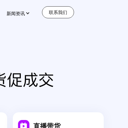
联系我们
新闻资讯
特色功能
查看更多
全部 >
全部 >
多商户
店铺装修
打造多元化电商平台
百度小程序
本地生活服务
抖音小程序
到家、到店、预约、餐饮、核销
同城配送
直播带货