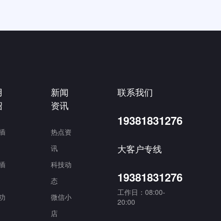
用
新闻
联系我们
绍
资讯
19381831276
插
热点资
大客户专线
讯
插
科技动
19381831276
态
工作日：08:00-
功
微信小
20:00
店