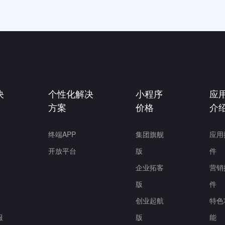
决
个性化解决
小程序
应
方案
价格
介
终端APP
集团旗舰
应用
开放平台
版
件
企业拓客
营销
版
件
创业起航
特色
服
版
能