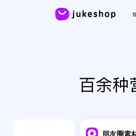
行业解决方案
最新应用
服务帮助
资讯
应
全部 >
分销商城
第三方进销存
创新分销模式，低成本快速获客裂变
店铺助手APP
批发商城
进销存
打造大型批发B2B电商场景
同城配送
收银台
鲜花预订
朋友圈素