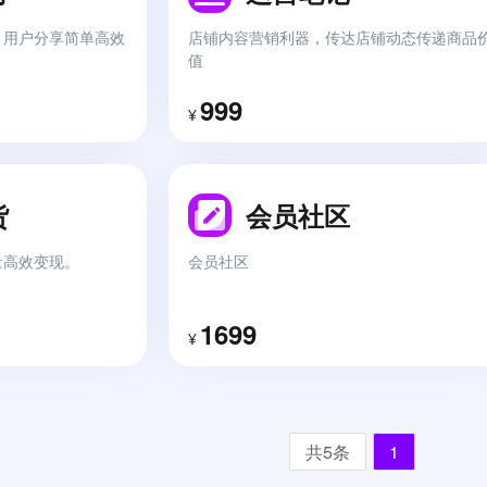
新零售库存管理必备
快麦erp
砍价
，用户分享简单高效
店铺内容营销利器，传达店铺动态传递商品
值
社交电商
第三方进销存
打包一口价
999
¥
社交电商系统+新零售电商商城
聚客
货
会员社区
聚客新零售收银系统
量高效变现。
会员社区
1699
¥
开放平台
拥抱变化、拥抱开放，拥抱伙伴
共5条
1