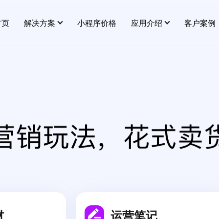
首页
解决方案
小程序价格
应用介绍
客户案例
用插件
营销插件
全部 >
天涯社区论坛今日重新上线，网址有变化
多门店
批发商品
鲜花预订
连锁+加盟+独立门店
查看详情
全民合伙人
拼团
供货商
分销
第N件打N折
视频号团购POL是什么？
打造平台级供货商，产品销量不用愁
商品导入
满赠
查看详情
进销存
易打单
秒杀
材
运营笔记