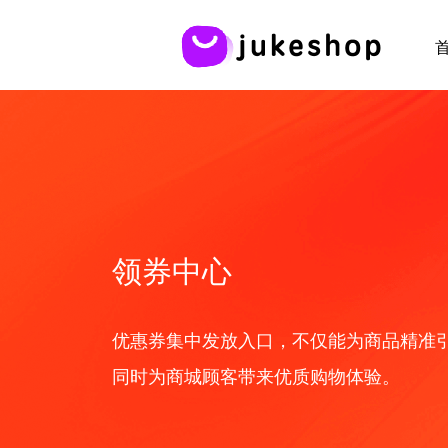
行业解决方案
最新应用
服务帮助
资讯
应
全部 >
分销商城
第三方进销存
领券中心
创新分销模式，低成本快速获客裂变
店铺助手APP
批发商城
进销存
优惠券集中发放入口，不仅能为商品精准
打造大型批发B2B电商场景
同时为商城顾客带来优质购物体验。
同城配送
收银台
鲜花预订